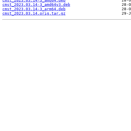
cmst_2023.03.14-3_amd64.deb
cmst_2023.03.14-3_amd64v3.deb
cmst_2023.03.14-3_arm64.deb
cmst_2023.03.14.orig.tar.gz